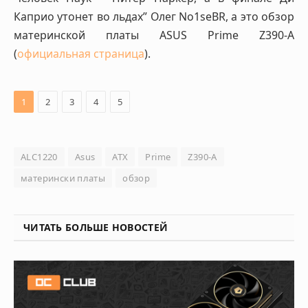
Каприо утонет во льдах” Олег No1seBR, а это обзор
материнской платы ASUS Prime Z390-A
(
официальная страница
).
1
2
3
4
5
ALC1220
Asus
ATX
Prime
Z390-A
матерински платы
обзор
ЧИТАТЬ БОЛЬШЕ НОВОСТЕЙ