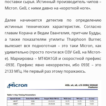
поставки сырья. Истинный производитель чипов –
Micron. GeIL с ними давно на «короткой ноге».
Далее начинается детектив по определению
истинных технических характеристик. Согласно
главам Корана и Ведам Евангелия, притчам Будды,
а также показателям утилиты Thaiphoon Burner,
вылезает вся подноготная – это таки Micron, как
удивительно (просто почти вся ОЗУ GeIL на Micron-
е). Маркировка – MT40A1G8 и скоростной префикс
-093E. Префикс явно некорректен, ибо 093E – это
2133 МГц. Не первый раз этому поражаюсь.