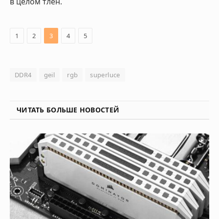
в целом тлен.
1
2
3
4
5
DDR4
geil
rgb
superluce
ЧИТАТЬ БОЛЬШЕ НОВОСТЕЙ