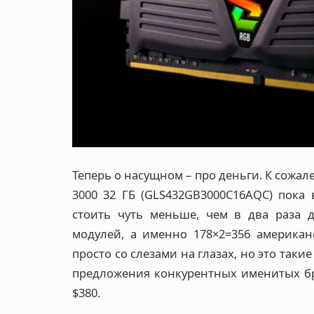
Теперь о насущном – про деньги. К сожал
3000 32 ГБ (GLS432GB3000C16AQC) пока 
стоить чуть меньше, чем в два раза 
модулей, а именно 178×2=356 американ
просто со слезами на глазах, но это таки
предложения конкурентных именитых бр
$380.