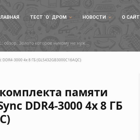
ГЛАВНАЯ
ТЕСТ `О` ДРОМ
НОВОСТИ
О САЙТ
RX 9050
nc DDR4-3000 4x 8 ГБ (GLS432GB3000C16AQC)
 комплекта памяти
Sync DDR4-3000 4x 8 ГБ
C)