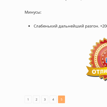
Минусы:
Слабенький дальнейший разгон. +200
1
2
3
4
5