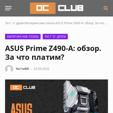
Тест `о` дром
Материнские платы
ASUS Prime Z490-A: обзор. За что платим?
МАТЕРИНСКИЕ ПЛАТЫ
ТЕСТ `О` ДРОМ
ASUS Prime Z490-A: обзор.
За что платим?
No1seBR
22.09.2020