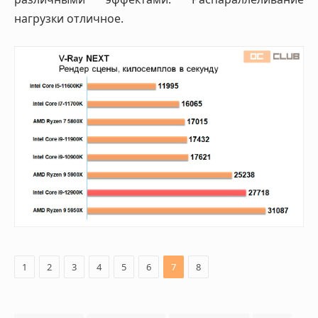
нагрузки отличное.
1
2
3
4
5
6
7
8