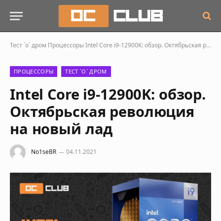
Тест `о` дром
Процессоры
Intel Core i9-12900K: обзор. Октябрьская революция на новый лад
ПРОЦЕССОРЫ
ТЕСТ `О` ДРОМ
Intel Core i9-12900K: обзор.
Октябрьская революция
на новый лад
No1seBR
04.11.2021