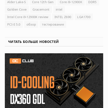
Alder Lake-S
Core 12th Gen
Core i9-12900K
DDR5
Golden Cove
Gracemont
intel
Intel Core i9-12900K review
INTEL Z690
LGA1700
PCI-E 5.0
обзор
тестирование
ЧИТАТЬ БОЛЬШЕ НОВОСТЕЙ