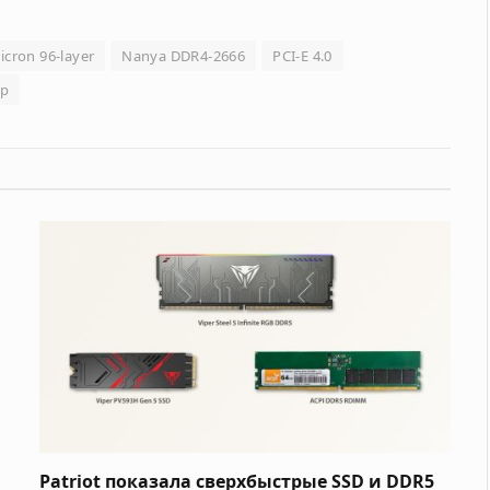
icron 96-layer
Nanya DDR4-2666
PCI-E 4.0
ор
Patriot показала сверхбыстрые SSD и DDR5