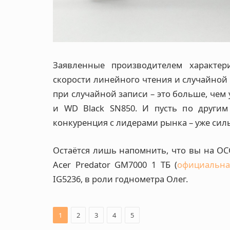
Заявленные производителем характери
скорости линейного чтения и случайной 
при случайной записи – это больше, чем
и WD Black SN850. И пусть по другим 
конкуренция с лидерами рынка – уже силь
Остаётся лишь напомнить, что вы на OCC
Acer Predator GM7000 1 ТБ (
официальна
IG5236, в роли годнометра Олег.
1
2
3
4
5