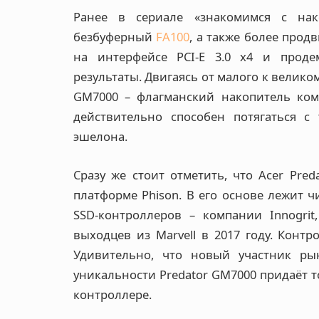
Ранее в сериале «знакомимся с на
безбуферный
FA100
, а также более про
на интерфейсе PCI-E 3.0 x4 и проде
результаты. Двигаясь от малого к велико
GM7000 – флагманский накопитель комп
действительно способен потягаться c
эшелона.
Сразу же стоит отметить, что Acer Pred
платформе Phison. В его основе лежит чи
SSD-контроллеров – компании Innogri
выходцев из Marvell в 2017 году. Контр
Удивительно, что новый участник рын
уникальности Predator GM7000 придаёт т
контроллере.