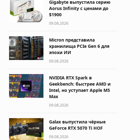
Gigabyte выпустила серию
Aorus Infinity с ценами до
$1900
09.08.2026
Micron представила
хранилища PCIe Gen 6 для
эпохи ИИ
09.08.2026
NVIDIA RTX Spark в
Geekbench: быстрее AMD и
Intel, но уступает Apple M5
Max
09.08.2026
Galax выпустила чёрные
GeForce RTX 5070 Ti HOF
09.08.2026