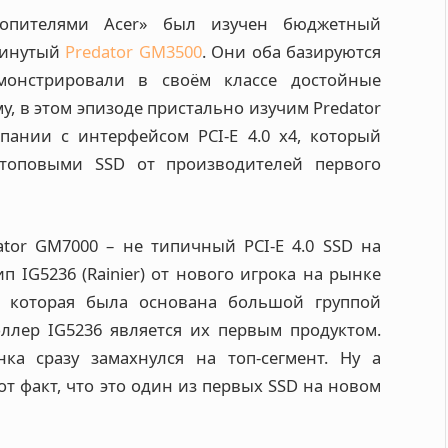
копителями Acer» был изучен бюджетный
двинутый
Predator GM3500
. Они оба базируются
монстрировали в своём классе достойные
му, в этом эпизоде пристально изучим Predator
ании с интерфейсом PCI-E 4.0 x4, который
 топовыми SSD от производителей первого
ator GM7000 – не типичный PCI-E 4.0 SSD на
п IG5236 (Rainier) от нового игрока на рынке
t, которая была основана большой группой
оллер IG5236 является их первым продуктом.
ка сразу замахнулся на топ-сегмент. Ну а
от факт, что это один из первых SSD на новом