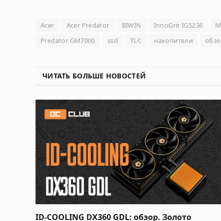
Acer
Acer Predator
BIWIN
InnoGrit IG5236
M
Predator GM7000
ssd
TLC
накопители
обз
ЧИТАТЬ БОЛЬШЕ НОВОСТЕЙ
ID-COOLING DX360 GDL: обзор. Золото