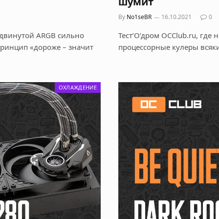
шумит
By
No1seBR
16.10.2021
0
одвинутой ARGB сильно
Тест’О’дром OCClub.ru, где
принцип «дороже – значит
процессорные кулеры всяк
ОХЛАЖДЕНИЕ