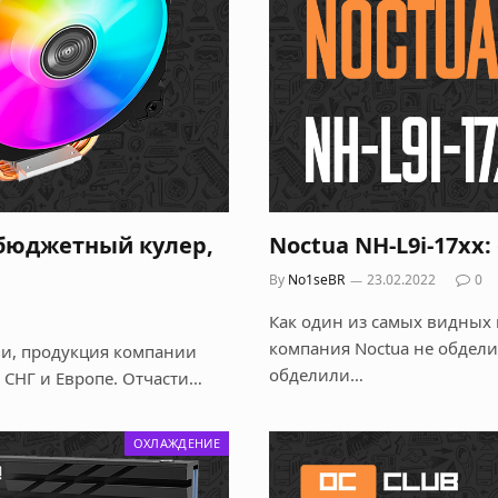
й бюджетный кулер,
Noctua NH-L9i-17xx:
By
No1seBR
23.02.2022
0
Как один из самых видных 
компания Noctua не обдели
ьи, продукция компании
обделили…
 СНГ и Европе. Отчасти…
ОХЛАЖДЕНИЕ