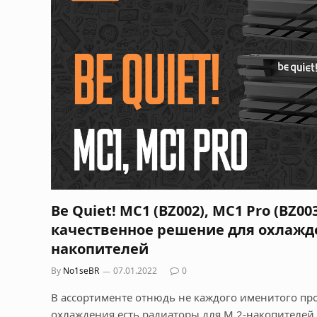
Be Quiet! MC1 (BZ002), MC1 Pro (BZ00
качественное решение для охлажде
накопителей
By
No1seBR
07.01.2022
0
В ассортименте отнюдь не каждого именитого пр
охлаждения есть радиаторы для M.2-накопителей.