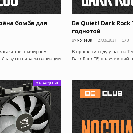
Ядрёна бомба для
Be Quiet! Dark Rock 
годнотой
By
No1seBR
27.09.2021
0
магазинов, выбираем
В прошлом году у нас на Те
. Сразу отсеиваем вариации
Dark Rock TF, получивший 
ОХЛАЖДЕНИЕ