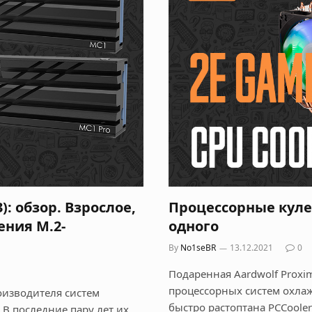
3): обзор. Взрослое,
Процессорные кулер
ния M.2-
одного
By
No1seBR
13.12.2021
0
Подаренная Aardwolf Proxi
процессорных систем охла
оизводителя систем
быстро растоптана PCCoole
 В последние пару лет их