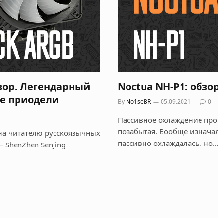
бзор. Легендарный
Noctua NH-P1: обз
де приодели
By
No1seBR
05.09.2021
0
Пассивное охлаждение проц
позабытая. Вообще изначал
тна читателю русскоязычных
пассивно охлаждалась, но
 ShenZhen SenJing