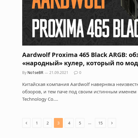
Aardwolf Proxima 465 Black ARGB: о
«народный» кулер, который по мо
By
No1seBR
21.09.2021
0
Китайская компания Aardwolf наверняка неизвес
обзоров, и тем паче под своим истинным именем –
Technology Co.…
Previous
Next
…
1
2
3
4
5
15