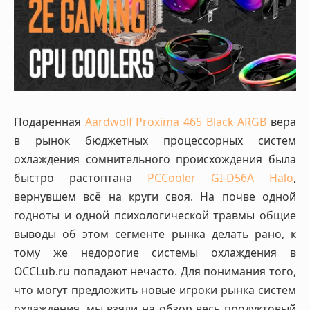
Подаренная
Aardwolf Proxima 465 Black ARGB
вера
в рынок бюджетных процессорных систем
охлаждения сомнительного происхождения была
быстро растоптана
PCCooler GI-D56A Halo
,
вернувшем всё на круги своя. На почве одной
годноты и одной психологической травмы общие
выводы об этом сегменте рынка делать рано, к
тому же недорогие системы охлаждения в
OCCLub.ru попадают нечасто. Для понимания того,
что могут предложить новые игроки рынка систем
охлаждения, мы взяли на обзор весь продуктовый