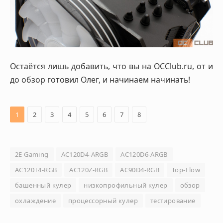
Остаётся лишь добавить, что вы на OCClub.ru, от и
до обзор готовил Олег, и начинаем начинать!
1
2
3
4
5
6
7
8
2E Gaming
AC120D4-ARGB
AC120D6-ARGB
AC120T4-RGB
AC120Z-RGB
AC90D4-RGB
Top-Flow
башенный кулер
низкопрофильный кулер
обзор
охлаждение
процессорный кулер
тестирование