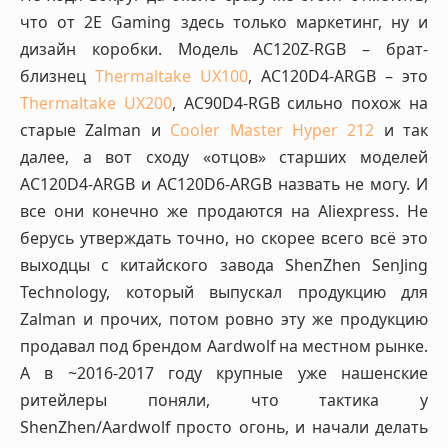
что от 2E Gaming здесь только маркетинг, ну и
дизайн коробки. Модель AC120Z-RGB – брат-
близнец
Thermaltake UX100
, AC120D4-ARGB – это
Thermaltake UX200
, AC90D4-RGB сильно похож на
старые Zalman и
Cooler Master Hyper 212
и так
далее, а вот сходу «отцов» старших моделей
AC120D4-ARGB и AC120D6-ARGB назвать не могу. И
все они конечно же продаются на Aliexpress. Не
берусь утверждать точно, но скорее всего всё это
выходцы с китайского завода ShenZhen SenJing
Technology, который выпускал продукцию для
Zalman и прочих, потом ровно эту же продукцию
продавал под брендом Aardwolf на местном рынке.
А в ~2016-2017 году крупные уже нашенские
ритейлеры поняли, что тактика у
ShenZhen/Aardwolf просто огонь, и начали делать