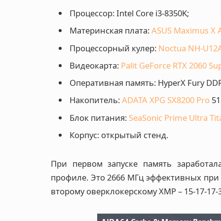
Процессор: Intel Core i3-8350K;
Материнская плата:
ASUS Maximus X 
Процессорный кулер:
Noctua NH-U12
Видеокарта:
Palit GeForce RTX 2060 Su
Оперативная память: HyperX Fury DDR4-
Накопитель:
ADATA XPG SX8200 Pro
51
Блок питания:
SeaSonic Prime Ultra Ti
Корпус: открытый стенд.
При первом запуске память заработал
профиле. Это 2666 МГц эффективных при 
второму оверклокерскому XMP – 15-17-17-3