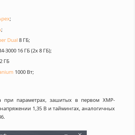
Apex
;
A
;
per Dual
8 ГБ;
3000 16 ГБ (2х 8 ГБ);
2 ГБ
tanium
1000 Вт;
а при параметрах, зашитых в первом XMP-
напряжении 1,35 В и таймингах, аналогичных
6.