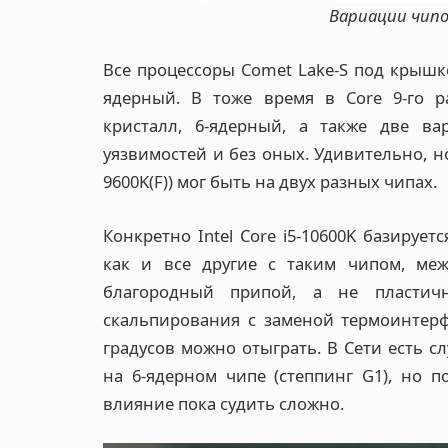
Вариации чипов
Все процессоры Comet Lake-S под крышк
ядерный. В тоже время в Core 9-го р
кристалл, 6-ядерный, а также две ва
уязвимостей и без оных. Удивительно, но
9600K(F)) мог быть на двух разных чипах.
Конкретно Intel Core i5-10600K базирует
как и все другие с таким чипом, ме
благородный припой, а не пластичн
скальпирования с заменой термоинтер
градусов можно отыграть. В Сети есть с
на 6-ядерном чипе (степпинг G1), но п
влияние пока судить сложно.