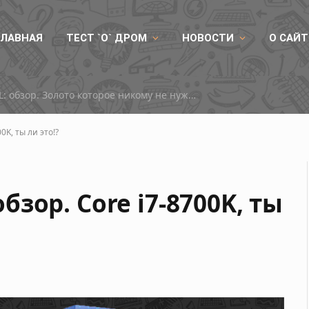
ГЛАВНАЯ
ТЕСТ `О` ДРОМ
НОВОСТИ
О САЙТ
RX 9050
00K, ты ли это!?
обзор. Core i7-8700K, ты