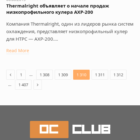
Thermalright объявляет о начале продаж
низкопрофильного кулера AXP-200
Компания Thermalright, один из лидеров рынка систем
охлаждения, представляет низкопрофильный кулер
для НТРС — AXP-200.…
Read More
Previous
…
1
1 308
1 309
1 310
1 311
1 312
Next
…
1 407