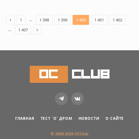
Previous
…
1
1 398
1 399
1 400
1 401
1 402
Next
…
1 407
Telegram
VKontakte
ГЛАВНАЯ
ТЕСТ `О` ДРОМ
НОВОСТИ
О САЙТЕ
© 2009-2026 OCClub